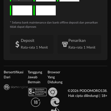
* Selama bank maintenance dan bank offline deposit dan penarikan
tidak dapat diproses
Deposit
Penarikan
Rata-rata 1 Menit
Rata-rata 1 Menit
Bersertifikasi
Tanggung
Browser
Dari
Jawab
Yang
Bermain
Didukung
©2026 PODOMORO138.
Hak cipta dilindungi | 18+