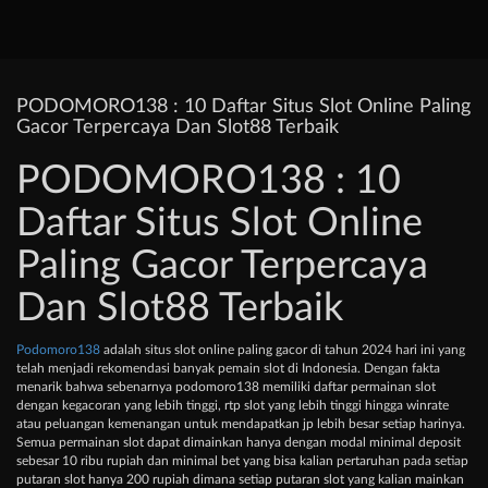
PODOMORO138 : 10 Daftar Situs Slot Online Paling
Gacor Terpercaya Dan Slot88 Terbaik
PODOMORO138 : 10
Daftar Situs Slot Online
Paling Gacor Terpercaya
Dan Slot88 Terbaik
Podomoro138
adalah situs slot online paling gacor di tahun 2024 hari ini yang
telah menjadi rekomendasi banyak pemain slot di Indonesia. Dengan fakta
menarik bahwa sebenarnya podomoro138 memiliki daftar permainan slot
dengan kegacoran yang lebih tinggi, rtp slot yang lebih tinggi hingga winrate
atau peluangan kemenangan untuk mendapatkan jp lebih besar setiap harinya.
Semua permainan slot dapat dimainkan hanya dengan modal minimal deposit
sebesar 10 ribu rupiah dan minimal bet yang bisa kalian pertaruhan pada setiap
putaran slot hanya 200 rupiah dimana setiap putaran slot yang kalian mainkan