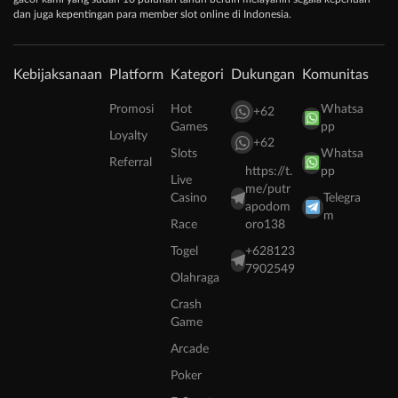
dan juga kepentingan para member slot online di Indonesia.
Kebijaksanaan
Platform
Kategori
Dukungan
Komunitas
Promosi
Hot
Whatsa
+62
Games
pp
Loyalty
+62
Slots
Whatsa
Referral
https://t.
pp
Live
me/putr
Casino
Telegra
apodom
m
Race
oro138
Togel
+628123
7902549
Olahraga
Crash
Game
Arcade
Poker