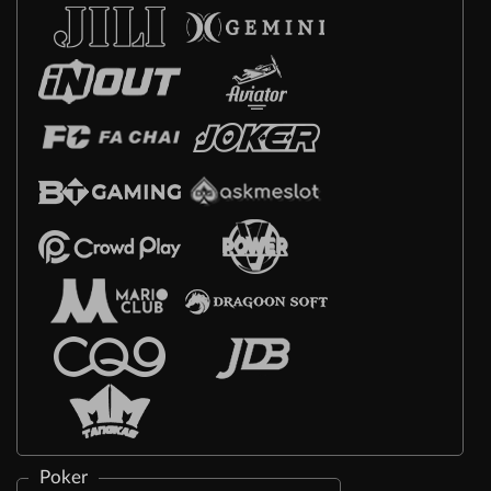
Poker