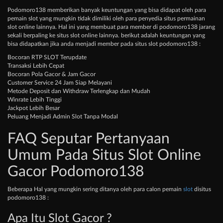
Podomoro138 memberikan banyak keuntungan yang bisa didapat oleh para
pemain slot yang mungkin tidak dimiliki oleh para penyedia situs permainan
slot online lainnya. Hal ini yang membuat para member di podomoro138 jarang
sekali berpaling ke situs slot online lainnya. berikut adalah keuntungan yang
bisa didapatkan jika anda menjadi member pada situs slot podomoro138 :
Bocoran RTP SLOT Terupdate
Transaksi Lebih Cepat
Bocoran Pola Gacor & Jam Gacor
Customer Service 24 Jam Siap Melayani
Metode Deposit dan Withdraw Terlengkap dan Mudah
Winrate Lebih Tinggi
Jackpot Lebih Besar
Peluang Menjadi Admin Slot Tanpa Modal
FAQ Seputar Pertanyaan
Umum Pada Situs Slot Online
Gacor Podomoro138
Beberapa Hal yang mungkin sering ditanya oleh para calon pemain
slot
disitus
podomoro138 :
Apa Itu Slot Gacor ?