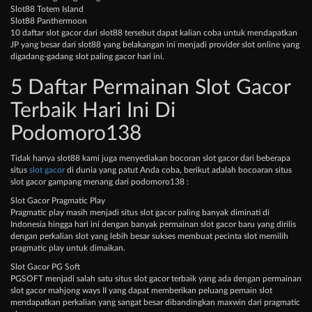
Slot88 Totem Island
Slot88 Panthermoon
10 daftar slot gacor dari slot88 tersebut dapat kalian coba untuk mendapatkan
JP yang besar dari slot88 yang belakangan ini menjadi provider slot online yang
digadang-gadang slot paling gacor hari ini.
5 Daftar Permainan Slot Gacor
Terbaik Hari Ini Di
Podomoro138
Tidak hanya slot88 kami juga menyediakan bocoran slot gacor dari beberapa
situs
slot gacor
di dunia yang patut Anda coba, berikut adalah bocoaran situs
slot gacor gampang menang dari podomoro138 :
Slot Gacor Pragmatic Play
Pragmatic play masih menjadi situs slot gacor paling banyak diminati di
Indonesia hingga hari ini dengan banyak permainan slot gacor baru yang dirilis
dengan perkalian slot yang lebih besar sukses membuat pecinta slot memilih
pragmatic play untuk dimaikan.
Slot Gacor PG Soft
PGSOFT menjadi salah satu situs slot gacor terbaik yang ada dengan permainan
slot gacor mahjong ways II yang dapat memberikan peluang pemain slot
mendapatkan perkalian yang sangat besar dibandingkan maxwin dari pragmatic