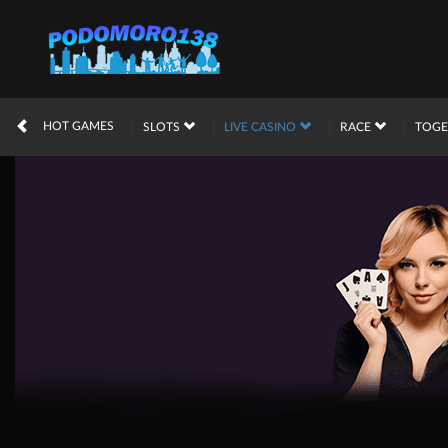
HOT GAMES
SLOTS
LIVE CASINO
RACE
TOG