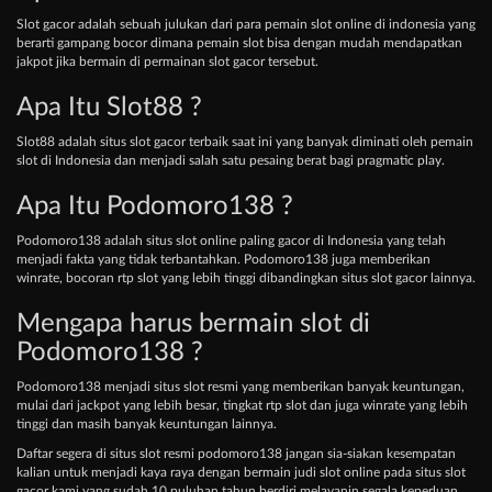
Slot gacor adalah sebuah julukan dari para pemain slot online di indonesia yang
berarti gampang bocor dimana pemain slot bisa dengan mudah mendapatkan
jakpot jika bermain di permainan slot gacor tersebut.
Apa Itu Slot88 ?
Slot88 adalah situs slot gacor terbaik saat ini yang banyak diminati oleh pemain
slot di Indonesia dan menjadi salah satu pesaing berat bagi pragmatic play.
Apa Itu Podomoro138 ?
Podomoro138 adalah situs slot online paling gacor di Indonesia yang telah
menjadi fakta yang tidak terbantahkan. Podomoro138 juga memberikan
winrate, bocoran rtp slot yang lebih tinggi dibandingkan situs slot gacor lainnya.
Mengapa harus bermain slot di
Podomoro138 ?
Podomoro138 menjadi situs slot resmi yang memberikan banyak keuntungan,
mulai dari jackpot yang lebih besar, tingkat rtp slot dan juga winrate yang lebih
tinggi dan masih banyak keuntungan lainnya.
Daftar segera di situs slot resmi podomoro138 jangan sia-siakan kesempatan
kalian untuk menjadi kaya raya dengan bermain judi slot online pada situs slot
gacor kami yang sudah 10 puluhan tahun berdiri melayanin segala keperluan