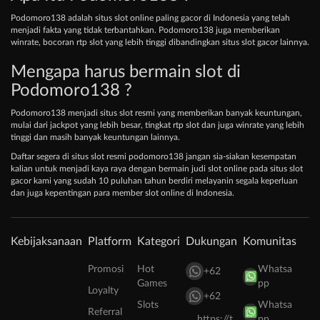
Podomoro138 adalah situs slot online paling gacor di Indonesia yang telah
menjadi fakta yang tidak terbantahkan. Podomoro138 juga memberikan
winrate, bocoran rtp slot yang lebih tinggi dibandingkan situs slot gacor lainnya.
Mengapa harus bermain slot di
Podomoro138 ?
Podomoro138 menjadi situs slot resmi yang memberikan banyak keuntungan,
mulai dari jackpot yang lebih besar, tingkat rtp slot dan juga winrate yang lebih
tinggi dan masih banyak keuntungan lainnya.
Daftar segera di situs slot resmi podomoro138 jangan sia-siakan kesempatan
kalian untuk menjadi kaya raya dengan bermain judi slot online pada situs slot
gacor kami yang sudah 10 puluhan tahun berdiri melayanin segala keperluan
dan juga kepentingan para member slot online di Indonesia.
Kebijaksanaan
Platform
Kategori
Dukungan
Komunitas
Promosi
Hot
Whatsa
+62
Games
pp
Loyalty
+62
Slots
Whatsa
Referral
https://t.
pp