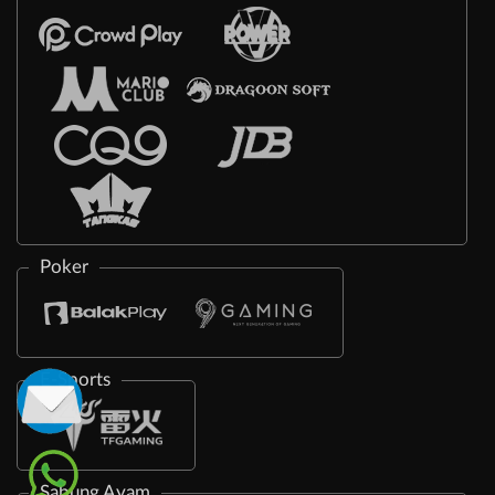
Poker
E-Sports
Sabung Ayam