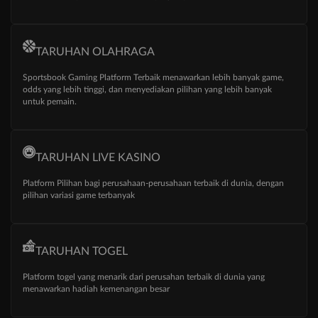
TARUHAN OLAHRAGA
Sportsbook Gaming Platform Terbaik menawarkan lebih banyak game,
odds yang lebih tinggi, dan menyediakan pilihan yang lebih banyak
untuk pemain.
TARUHAN LIVE KASINO
Platform Pilihan bagi perusahaan-perusahaan terbaik di dunia, dengan
pilihan variasi game terbanyak
TARUHAN TOGEL
Platform togel yang menarik dari perusahan terbaik di dunia yang
menawarkan hadiah kemenangan besar