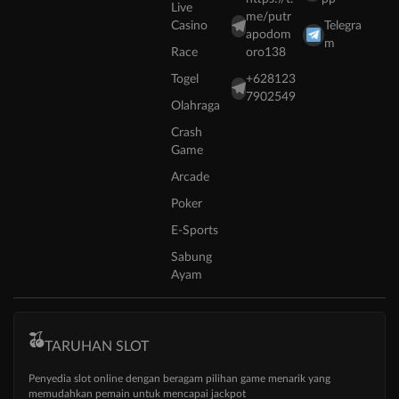
Live
me/putr
Casino
Telegra
apodom
m
Race
oro138
Togel
+628123
7902549
Olahraga
Crash
Game
Arcade
Poker
E-Sports
Sabung
Ayam
TARUHAN SLOT
Penyedia slot online dengan beragam pilihan game menarik yang
memudahkan pemain untuk mencapai jackpot