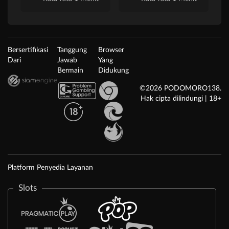
Bersertifikasi
Tanggung
Browser
Dari
Jawab
Yang
Bermain
Didukung
©2026 PODOMORO138.
Hak cipta dilindungi | 18+
Platform Penyedia Layanan
Slots