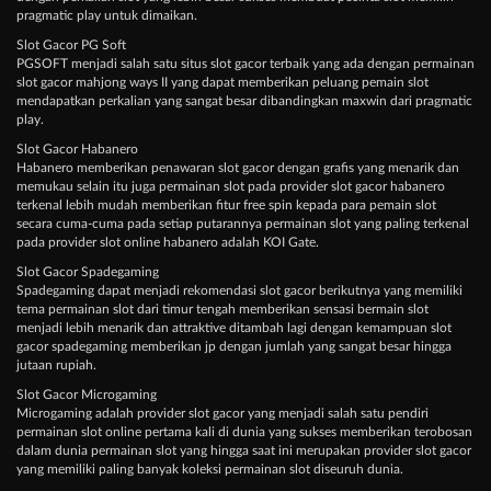
pragmatic play untuk dimaikan.
Slot Gacor PG Soft
PGSOFT menjadi salah satu situs slot gacor terbaik yang ada dengan permainan
slot gacor mahjong ways II yang dapat memberikan peluang pemain slot
mendapatkan perkalian yang sangat besar dibandingkan maxwin dari pragmatic
play.
Slot Gacor Habanero
Habanero memberikan penawaran slot gacor dengan grafis yang menarik dan
memukau selain itu juga permainan slot pada provider slot gacor habanero
terkenal lebih mudah memberikan fitur free spin kepada para pemain slot
secara cuma-cuma pada setiap putarannya permainan slot yang paling terkenal
pada provider slot online habanero adalah KOI Gate.
Slot Gacor Spadegaming
Spadegaming dapat menjadi rekomendasi slot gacor berikutnya yang memiliki
tema permainan slot dari timur tengah memberikan sensasi bermain slot
menjadi lebih menarik dan attraktive ditambah lagi dengan kemampuan slot
gacor spadegaming memberikan jp dengan jumlah yang sangat besar hingga
jutaan rupiah.
Slot Gacor Microgaming
Microgaming adalah provider slot gacor yang menjadi salah satu pendiri
permainan slot online pertama kali di dunia yang sukses memberikan terobosan
dalam dunia permainan slot yang hingga saat ini merupakan provider slot gacor
yang memiliki paling banyak koleksi permainan slot diseuruh dunia.