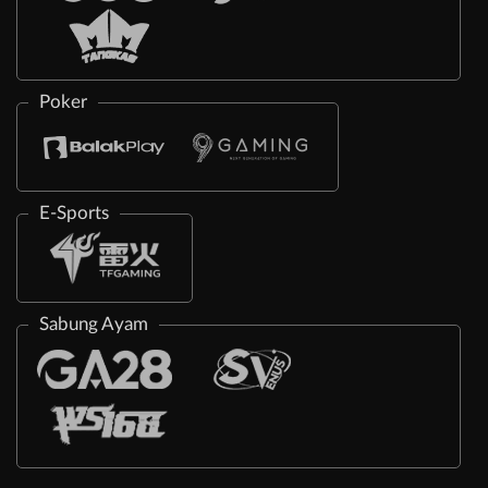
Poker
E-Sports
Sabung Ayam