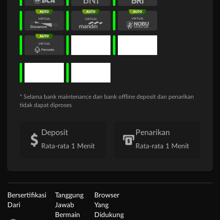
* Selama bank maintenance dan bank offline deposit dan penarikan
tidak dapat diproses
Deposit
Penarikan
Rata-rata 1 Menit
Rata-rata 1 Menit
Bersertifikasi
Tanggung
Browser
Dari
Jawab
Yang
Bermain
Didukung