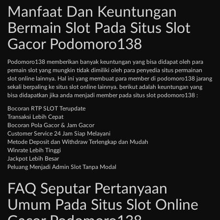
Manfaat Dan Keuntungan
Bermain Slot Pada Situs Slot
Gacor Podomoro138
Podomoro138 memberikan banyak keuntungan yang bisa didapat oleh para
pemain slot yang mungkin tidak dimiliki oleh para penyedia situs permainan
slot online lainnya. Hal ini yang membuat para member di podomoro138 jarang
sekali berpaling ke situs slot online lainnya. berikut adalah keuntungan yang
bisa didapatkan jika anda menjadi member pada situs slot podomoro138 :
Bocoran RTP SLOT Terupdate
Transaksi Lebih Cepat
Bocoran Pola Gacor & Jam Gacor
Customer Service 24 Jam Siap Melayani
Metode Deposit dan Withdraw Terlengkap dan Mudah
Winrate Lebih Tinggi
Jackpot Lebih Besar
Peluang Menjadi Admin Slot Tanpa Modal
FAQ Seputar Pertanyaan
Umum Pada Situs Slot Online