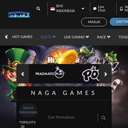
BHS
Live
Ve
Chat
M
INDONESIA
DAFTA
MASUK
IDR
12,686,442,
HOT GAMES
SLOTS
LIVE CASINO
RACE
TOG
NAGA GAMES
SEMUA
PERMAINAN
TOP
SLOTS
20