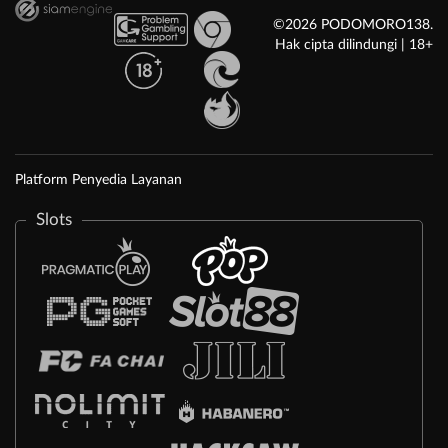
©2026 PODOMORO138.
Hak cipta dilindungi | 18+
Platform Penyedia Layanan
Slots