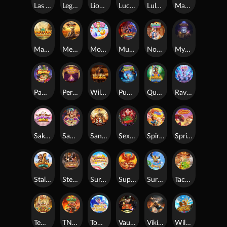
Las Vegas Party
Legend of the White and Green Snake
Lion Dance Fortune
Lucky Zhu
Lulu's Enchanted Forest
Mahjong Fortune
Mayan Gold Hunt
Mega Wild Safari
Mochi Mochi
Muay Thai Arena
Nomikai Fever
Mysteries of Pandora
Pawsome Xmas
Persian Gems
Wild West Saloon
Pumpkin Night
Queen of Aztec
Rave On
Sakura Neko
Samba Fiesta
SanGuo - The Brotherhood
Sexy Christmas Sirens
Spirits Fiesta
Spring Harvest
Stallion Princess
Steampunk Reloaded
Surgary bonanza
Super Phoenix
Surf Monkey
Taco Truck Delight
Temple of Gods
TNT Fiesta
Tower of Riches
Vault of Riches
Viking Valor
Wild Fish Hunter