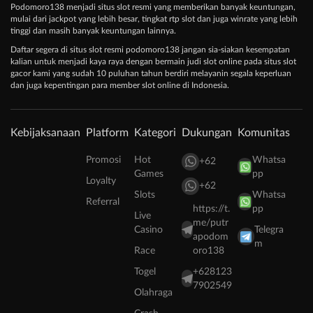
Podomoro138 menjadi situs slot resmi yang memberikan banyak keuntungan,
mulai dari jackpot yang lebih besar, tingkat rtp slot dan juga winrate yang lebih
tinggi dan masih banyak keuntungan lainnya.
Daftar segera di situs slot resmi podomoro138 jangan sia-siakan kesempatan
kalian untuk menjadi kaya raya dengan bermain judi slot online pada situs slot
gacor kami yang sudah 10 puluhan tahun berdiri melayanin segala keperluan
dan juga kepentingan para member slot online di Indonesia.
Kebijaksanaan
Platform
Kategori
Dukungan
Komunitas
Promosi
Hot
Whatsa
+62
Games
pp
Loyalty
+62
Slots
Whatsa
Referral
https://t.
pp
Live
me/putr
Casino
Telegra
apodom
m
Race
oro138
Togel
+628123
7902549
Olahraga