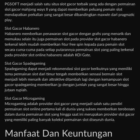
PGSOFT menjadi salah satu situs slot gacor terbaik yang ada dengan permainan
slot gacor mahjong ways II yang dapat memberikan peluang pemain slot
mendapatkan perkalian yang sangat besar dibandingkan maxwin dari pragmatic
play.
Slot Gacor Habanero
Habanero memberikan penawaran slot gacor dengan grafis yang menarik dan
memukau selain itu juga permainan slot pada provider slot gacor habanero
terkenal lebih mudah memberikan fitur free spin kepada para pemain slot
secara cuma-cuma pada setiap putarannya permainan slot yang paling terkenal
pada provider slot online habanero adalah KOI Gate.
Slot Gacor Spadegaming
Spadegaming dapat menjadi rekomendasi slot gacor berikutnya yang memiliki
tema permainan slot dari timur tengah memberikan sensasi bermain slot
menjadi lebih menarik dan attraktive ditambah lagi dengan kemampuan slot
gacor spadegaming memberikan jp dengan jumlah yang sangat besar hingga
jutaan rupiah.
Slot Gacor Microgaming
Microgaming adalah provider slot gacor yang menjadi salah satu pendiri
permainan slot online pertama kali di dunia yang sukses memberikan terobosan
dalam dunia permainan slot yang hingga saat ini merupakan provider slot gacor
yang memiliki paling banyak koleksi permainan slot diseuruh dunia.
Manfaat Dan Keuntungan