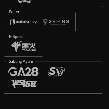
Poker
E-Sports
Sabung Ayam