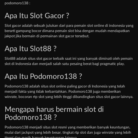
podomoro138 :
Apa Itu Slot Gacor ?
Slot gacor adalah sebuah julukan dari para pemain slot online di indonesia yang
berarti gampang bocor dimana pemain slot bisa dengan mudah mendapatkan
jakpot jika bermain di permainan slot gacor tersebut.
Apa Itu Slot88 ?
Slot88 adalah situs slot gacor terbaik saat ini yang banyak diminati oleh pemain
slot di Indonesia dan menjadi salah satu pesaing berat bagi pragmatic play.
Apa Itu Podomoro138 ?
Podomoro138 adalah situs slot online paling gacor di Indonesia yang telah
menjadi fakta yang tidak terbantahkan. Podomoro138 juga memberikan
winrate, bocoran rtp slot yang lebih tinggi dibandingkan situs slot gacor lainnya.
Mengapa harus bermain slot di
Podomoro138 ?
Podomoro138 menjadi situs slot resmi yang memberikan banyak keuntungan,
mulai dari jackpot yang lebih besar, tingkat rtp slot dan juga winrate yang lebih
tinggi dan masih banyak keuntungan lainnya.