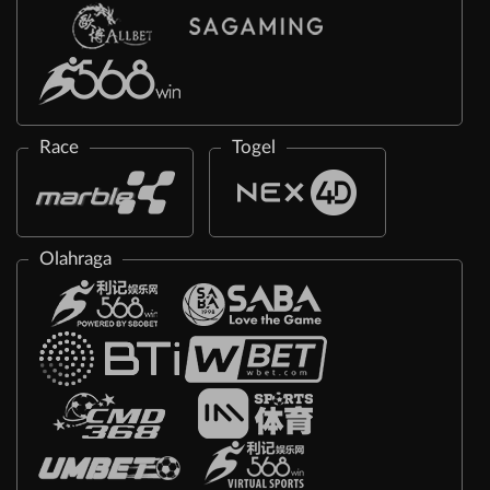
Race
Togel
Olahraga