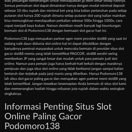
atau peluangan kemenangan untuk mendapatkan jp lebih besar setiap harinya.
Semua permainan slot dapat dimainkan hanya dengan modal minimal deposit
sebesar 10 ribu rupiah dan minimal bet yang bisa kalian pertaruhan pada setiap
putaran slot hanya 200 rupiah dimana setiap putaran slot yang kalian mainkan
bisa memungkinan mendapatkan perkalian sebesar 500x hingga 1000x, cara
cepat menjadi kaya bukan. Namun demikian masih banyak lagi keuntungan
bermain slot di Podomoro138 dengan bermaain slot gacor hari ini.
Podomoro138 juga merupakan partner agen resmi provider slot88 yang saat ini
sedang naik daun didunia slot online hal ini dapat dibuktikan dengan
banyaknya peminat masyarakat untuk mencoba bermain di provider situs slot
gacor slot88 resmia yang telah bersetifikat PAGCOR, slot88 sendiri sering
memberkan JP yang sangat besar dan mudah untuk para pemain judi slot
online. Namun para pemain juga harus berhati-hati terkait dengan maraknya
penipuan dan juga situs slot online yang tidak berlisensi jangan sampai kalian
bertaruh dan terjebak pada janji manis yang diberikan. Hanya Podomoro138
lah situs slot gacor paling gacor dan merupakan agen partner resmi slot88 yang
telah berserifikat. Jangan lewatkan kesemaptan Anda bermain di situs slot kami
dan memenangkan hadiah hingga milyaran juta rupiah dalam waktu sesingkat-
singkatnya.
Informasi Penting Situs Slot
Online Paling Gacor
Podomoro138