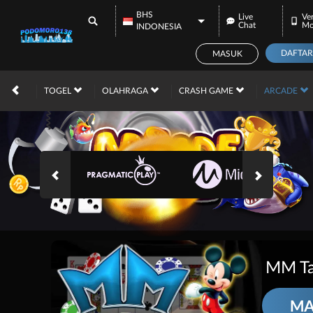
BHS
Live
Ver
Chat
Mo
INDONESIA
DAFTAR
MASUK
ACE
TOGEL
OLAHRAGA
CRASH GAME
ARCADE
MM Ta
MA